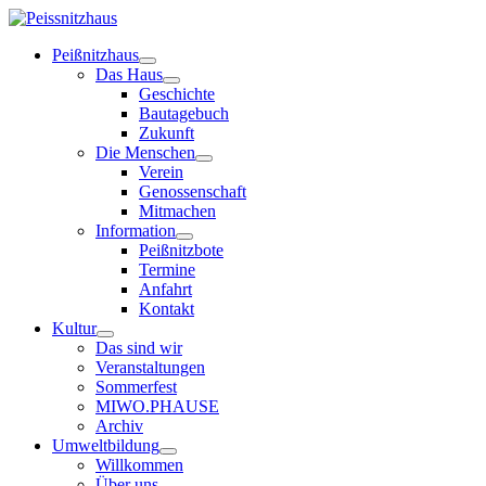
Peißnitzhaus
Das Haus
Geschichte
Bautagebuch
Zukunft
Die Menschen
Verein
Genossenschaft
Mitmachen
Information
Peißnitzbote
Termine
Anfahrt
Kontakt
Kultur
Das sind wir
Veranstaltungen
Sommerfest
MIWO.PHAUSE
Archiv
Umweltbildung
Willkommen
Über uns