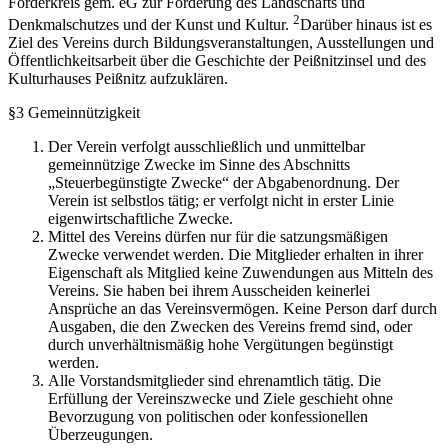
Förderkreis gem. eG zur Förderung des Landschafts und
2
Denkmalschutzes und der Kunst und Kultur.
Darüber hinaus ist es
Ziel des Vereins durch Bildungsveranstaltungen, Ausstellungen und
Öffentlichkeitsarbeit über die Geschichte der Peißnitzinsel und des
Kulturhauses Peißnitz aufzuklären.
§3 Gemeinnützigkeit
Der Verein verfolgt ausschließlich und unmittelbar
gemeinnützige Zwecke im Sinne des Abschnitts
„Steuerbegünstigte Zwecke“ der Abgabenordnung. Der
Verein ist selbstlos tätig; er verfolgt nicht in erster Linie
eigenwirtschaftliche Zwecke.
Mittel des Vereins dürfen nur für die satzungsmäßigen
Zwecke verwendet werden. Die Mitglieder erhalten in ihrer
Eigenschaft als Mitglied keine Zuwendungen aus Mitteln des
Vereins. Sie haben bei ihrem Ausscheiden keinerlei
Ansprüche an das Vereinsvermögen. Keine Person darf durch
Ausgaben, die den Zwecken des Vereins fremd sind, oder
durch unverhältnismäßig hohe Vergütungen begünstigt
werden.
Alle Vorstandsmitglieder sind ehrenamtlich tätig. Die
Erfüllung der Vereinszwecke und Ziele geschieht ohne
Bevorzugung von politischen oder konfessionellen
Überzeugungen.