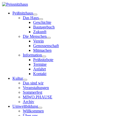
Peißnitzhaus
Das Haus
Geschichte
Bautagebuch
Zukunft
Die Menschen
Verein
Genossenschaft
Mitmachen
Information
Peißnitzbote
Termine
Anfahrt
Kontakt
Kultur
Das sind wir
Veranstaltungen
Sommerfest
MIWO.PHAUSE
Archiv
Umweltbildung
Willkommen
Über uns