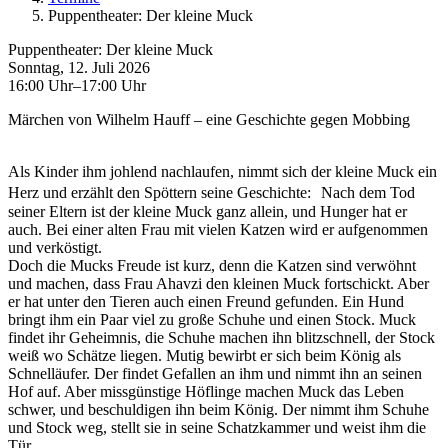
Puppentheater: Der kleine Muck
Puppentheater: Der kleine Muck
Sonntag, 12. Juli 2026
16:00 Uhr–17:00 Uhr
Märchen von Wilhelm Hauff – eine Geschichte gegen Mobbing
Als Kinder ihm johlend nachlaufen, nimmt sich der kleine Muck ein
Herz und erzählt den Spöttern seine Geschichte: Nach dem Tod
seiner Eltern ist der kleine Muck ganz allein, und Hunger hat er
auch. Bei einer alten Frau mit vielen Katzen wird er aufgenommen
und verköstigt.
Doch die Mucks Freude ist kurz, denn die Katzen sind verwöhnt
und machen, dass Frau Ahavzi den kleinen Muck fortschickt. Aber
er hat unter den Tieren auch einen Freund gefunden. Ein Hund
bringt ihm ein Paar viel zu große Schuhe und einen Stock. Muck
findet ihr Geheimnis, die Schuhe machen ihn blitzschnell, der Stock
weiß wo Schätze liegen. Mutig bewirbt er sich beim König als
Schnelläufer. Der findet Gefallen an ihm und nimmt ihn an seinen
Hof auf. Aber missgünstige Höflinge machen Muck das Leben
schwer, und beschuldigen ihn beim König. Der nimmt ihm Schuhe
und Stock weg, stellt sie in seine Schatzkammer und weist ihm die
Tür.