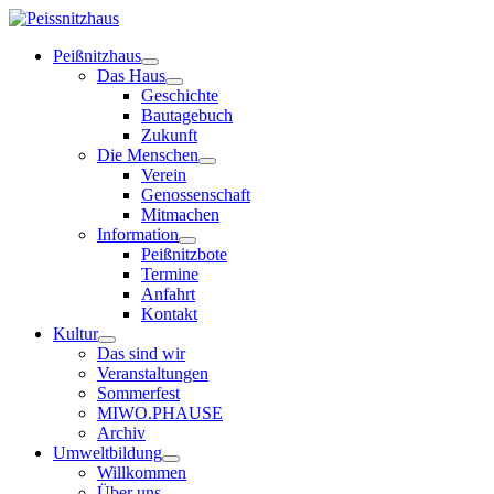
Peißnitzhaus
Das Haus
Geschichte
Bautagebuch
Zukunft
Die Menschen
Verein
Genossenschaft
Mitmachen
Information
Peißnitzbote
Termine
Anfahrt
Kontakt
Kultur
Das sind wir
Veranstaltungen
Sommerfest
MIWO.PHAUSE
Archiv
Umweltbildung
Willkommen
Über uns