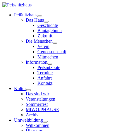
Peißnitzhaus
Das Haus
Geschichte
Bautagebuch
Zukunft
Die Menschen
Verein
Genossenschaft
Mitmachen
Information
Peißnitzbote
Termine
Anfahrt
Kontakt
Kultur
Das sind wir
Veranstaltungen
Sommerfest
MIWO.PHAUSE
Archiv
Umweltbildung
Willkommen
Über uns