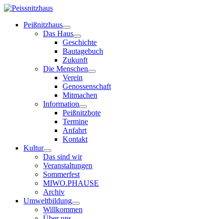
Peißnitzhaus
Das Haus
Geschichte
Bautagebuch
Zukunft
Die Menschen
Verein
Genossenschaft
Mitmachen
Information
Peißnitzbote
Termine
Anfahrt
Kontakt
Kultur
Das sind wir
Veranstaltungen
Sommerfest
MIWO.PHAUSE
Archiv
Umweltbildung
Willkommen
Über uns