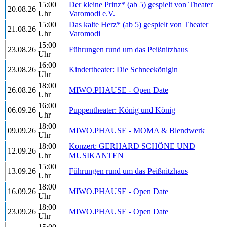
15:00
Der kleine Prinz* (ab 5) gespielt von Theater
20.08.26
Uhr
Varomodi e.V.
15:00
Das kalte Herz* (ab 5) gespielt von Theater
21.08.26
Uhr
Varomodi
15:00
23.08.26
Führungen rund um das Peißnitzhaus
Uhr
16:00
23.08.26
Kindertheater: Die Schneekönigin
Uhr
18:00
26.08.26
MIWO.PHAUSE - Open Date
Uhr
16:00
06.09.26
Puppentheater: König und König
Uhr
18:00
09.09.26
MIWO.PHAUSE - MOMA & Blendwerk
Uhr
18:00
Konzert: GERHARD SCHÖNE UND
12.09.26
Uhr
MUSIKANTEN
15:00
13.09.26
Führungen rund um das Peißnitzhaus
Uhr
18:00
16.09.26
MIWO.PHAUSE - Open Date
Uhr
18:00
23.09.26
MIWO.PHAUSE - Open Date
Uhr