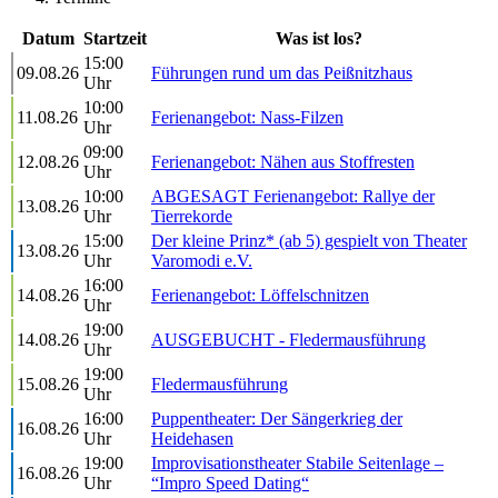
Datum
Startzeit
Was ist los?
15:00
09.08.26
Führungen rund um das Peißnitzhaus
Uhr
10:00
11.08.26
Ferienangebot: Nass-Filzen
Uhr
09:00
12.08.26
Ferienangebot: Nähen aus Stoffresten
Uhr
10:00
ABGESAGT Ferienangebot: Rallye der
13.08.26
Uhr
Tierrekorde
15:00
Der kleine Prinz* (ab 5) gespielt von Theater
13.08.26
Uhr
Varomodi e.V.
16:00
14.08.26
Ferienangebot: Löffelschnitzen
Uhr
19:00
14.08.26
AUSGEBUCHT - Fledermausführung
Uhr
19:00
15.08.26
Fledermausführung
Uhr
16:00
Puppentheater: Der Sängerkrieg der
16.08.26
Uhr
Heidehasen
19:00
Improvisationstheater Stabile Seitenlage –
16.08.26
Uhr
“Impro Speed Dating“