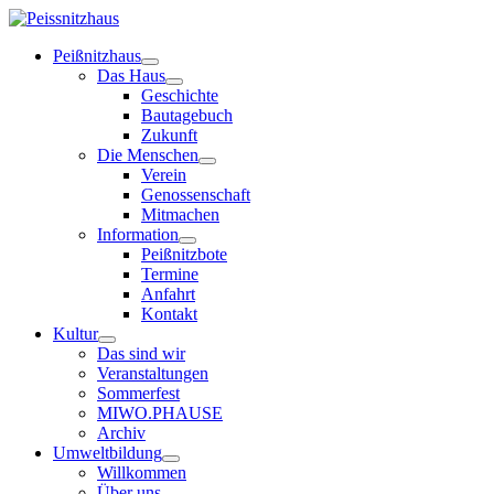
Peißnitzhaus
Das Haus
Geschichte
Bautagebuch
Zukunft
Die Menschen
Verein
Genossenschaft
Mitmachen
Information
Peißnitzbote
Termine
Anfahrt
Kontakt
Kultur
Das sind wir
Veranstaltungen
Sommerfest
MIWO.PHAUSE
Archiv
Umweltbildung
Willkommen
Über uns