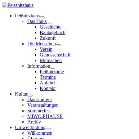
Peißnitzhaus
Das Haus
Geschichte
Bautagebuch
Zukunft
Die Menschen
Verein
Genossenschaft
Mitmachen
Information
Peißnitzbote
Termine
Anfahrt
Kontakt
Kultur
Das sind wir
Veranstaltungen
Sommerfest
MIWO.PHAUSE
Archiv
Umweltbildung
Willkommen
Über uns