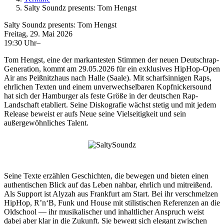
Salty Soundz presents: Tom Hengst
Salty Soundz presents: Tom Hengst
Freitag, 29. Mai 2026
19:30 Uhr–
Tom Hengst, eine der markantesten Stimmen der neuen Deutschrap-
Generation, kommt am 29.05.2026 für ein exklusives HipHop-Open
Air ans Peißnitzhaus nach Halle (Saale). Mit scharfsinnigen Raps,
ehrlichen Texten und einem unverwechselbaren Kopfnickersound
hat sich der Hamburger als feste Größe in der deutschen Rap-
Landschaft etabliert. Seine Diskografie wächst stetig und mit jedem
Release beweist er aufs Neue seine Vielseitigkeit und sein
außergewöhnliches Talent.
Seine Texte erzählen Geschichten, die bewegen und bieten einen
authentischen Blick auf das Leben nahbar, ehrlich und mitreißend.
Als Support ist Alyzah aus Frankfurt am Start. Bei ihr verschmelzen
HipHop, R’n‘B, Funk und House mit stilistischen Referenzen an die
Oldschool — ihr musikalischer und inhaltlicher Anspruch weist
dabei aber klar in die Zukunft. Sie bewegt sich elegant zwischen