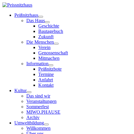
Peißnitzhaus
Das Haus
Geschichte
Bautagebuch
Zukunft
Die Menschen
Verein
Genossenschaft
Mitmachen
Information
Peißnitzbote
Termine
Anfahrt
Kontakt
Kultur
Das sind wir
Veranstaltungen
Sommerfest
MIWO.PHAUSE
Archiv
Umweltbildung
Willkommen
Über uns