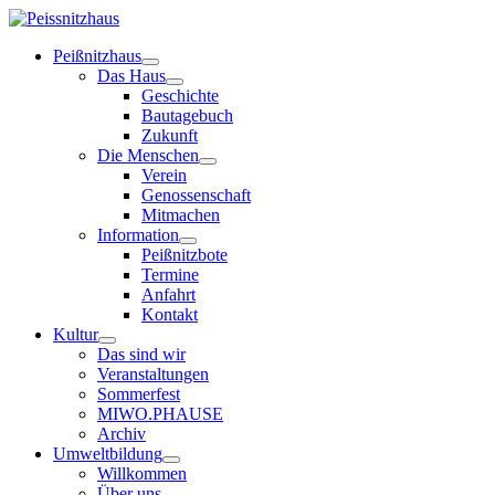
Peißnitzhaus
Das Haus
Geschichte
Bautagebuch
Zukunft
Die Menschen
Verein
Genossenschaft
Mitmachen
Information
Peißnitzbote
Termine
Anfahrt
Kontakt
Kultur
Das sind wir
Veranstaltungen
Sommerfest
MIWO.PHAUSE
Archiv
Umweltbildung
Willkommen
Über uns