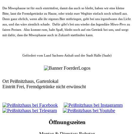
Die Miwophause ist für euch eintrittsfrei, damit das auch so bleibt, haben wir eine kleine
Bitte, lasst die Fremdgetränke zu Hause, oder trinkt euer Wegbier einfach noch schnell aus.
Denn ganz ehrlich, wenn alle ihr eigenes Bier mitbringen, geht bei uns irgendwann das Licht
aus, und das wäre ziemlich schade. Dafür gibt’s bei uns wieder das legendäre Miwo-Pivo zu
fairen Preisen. Also kommt rum, habt Spaß, bleibt noch auf ein Getränk bei uns, und sorgt
mit dafür, dass die Miwophause auch in Zukunft stattfinden kann.
Gefördert vom Land Sachsen-Anhalt und der Stadt Halle (Saale)
Ort
Peißnitzhaus, Gartenlokal
Eintritt Frei, Fremdgetränke nicht erwünscht
Öffnungszeiten
Montag & Dienstag: Ruhetag