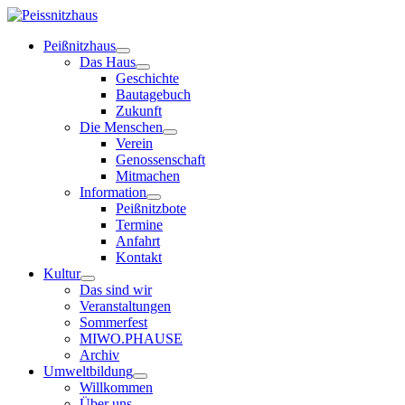
Peißnitzhaus
Das Haus
Geschichte
Bautagebuch
Zukunft
Die Menschen
Verein
Genossenschaft
Mitmachen
Information
Peißnitzbote
Termine
Anfahrt
Kontakt
Kultur
Das sind wir
Veranstaltungen
Sommerfest
MIWO.PHAUSE
Archiv
Umweltbildung
Willkommen
Über uns